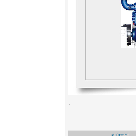
.
[
打印本页
]